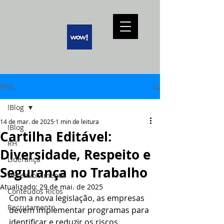
Post
!Blog
14 de mar. de 2025
1 min de leitura
!Blog
Cartilha Editável:
RH
Diversidade, Respeito e
Liderança
Segurança no Trabalho
Desenvolvimento
Atualizado:
29 de mai. de 2025
Conteúdos Ricos
Com a nova legislação, as empresas 
Recrutamento
devem implementar programas para 
identificar e reduzir os riscos 