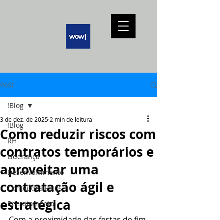
Post
!Blog
3 de dez. de 2025
2 min de leitura
!Blog
Como reduzir riscos com
RH
contratos temporários e
Liderança
aproveitar uma
Desenvolvimento
contratação ágil e
Conteúdos Ricos
estratégica
Recrutamento
Com a proximidade das festas de fim 