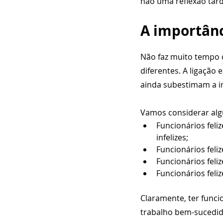
não uma reflexão tard
A importânc
Não faz muito tempo q
diferentes. A ligação
ainda subestimam a im
Vamos considerar algu
Funcionários fel
infelizes;
Funcionários feli
Funcionários feli
Funcionários feli
Claramente, ter funci
trabalho bem-sucedid