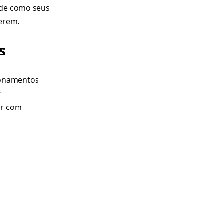
 de como seus 
uerem.
s
ionamentos 
r 
ar com 