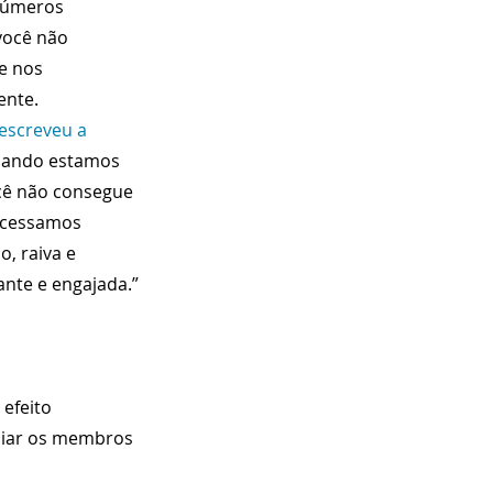
 números 
você não 
e nos 
ente.
escreveu a 
Quando estamos 
cê não consegue 
ocessamos 
, raiva e 
ante e engajada.”
efeito 
nciar os membros 