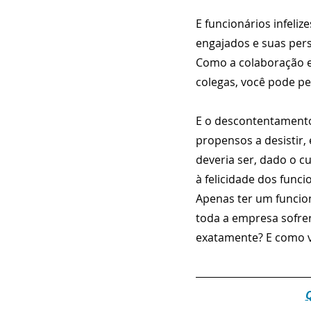
E funcionários infeliz
engajados e suas pers
Como a colaboração ef
colegas, você pode pe
E o descontentamento 
propensos a desistir,
deveria ser, dado o c
à felicidade dos funci
Apenas ter um funcioná
toda a empresa sofrerá
exatamente? E como v
Q