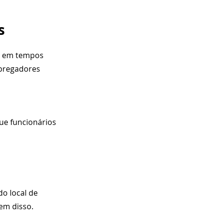
s
s em tempos 
mpregadores 
e funcionários 
o local de 
em disso.