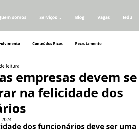
Quem somos
Serviços ⌄
Blog
Vagas
!edu
volvimento
Conteúdos Ricos
Recrutamento
de leitura
 as empresas devem se
ar na felicidade dos
ários
e 2024
icidade dos funcionários deve ser uma 