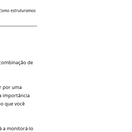
! Como estruturamos 
 combinação de 
ar por uma 
 importância 
po que você 
á a monitorá-lo 