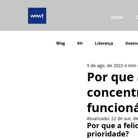
Início
!Blog
RH
Liderança
Desen
5 de ago. de 2022
4 min 
Por que
concentr
funcion
Atualizado:
22 de out. d
Por que a fel
prioridade?