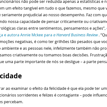
funcionários não pode ser reduzida apenas a estatísticas e
 tem um efeito tangível em tudo o que fazemos, mesmo que 
z é seriamente prejudicial ao nosso desempenho. Faz com qu
ndo nossa capacidade de pensar criticamente ou criativam
rológicas claras entre sentimentos, pensamentos e ações”, 
ça e autora Annie Mckee para 
a Harvard Business Review
 . “
emoções negativas, é como ter grilhões tão pesados que vo
o ambiente e as pessoas nele, infelizmente também não pr
samos criativamente ou tomamos boas decisões. Frustração
e uma parte importante de nós se desligue – a parte pens
icidade
ar ao examinar o efeito da felicidade é que ela pode ter um 
cionários sorridentes e felizes é contagiante – pode influe
es percebam.