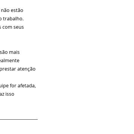
 não estão 
 trabalho. 
s com seus 
 são mais 
realmente 
 prestar atenção 
ipe for afetada, 
az isso 