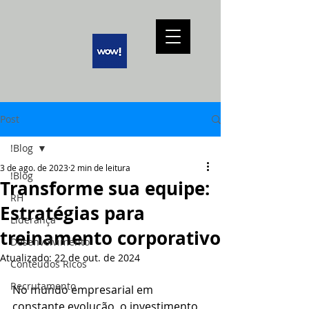
Post
!Blog
3 de ago. de 2023
2 min de leitura
!Blog
Transforme sua equipe:
RH
Estratégias para
Liderança
treinamento corporativo
Desenvolvimento
Atualizado:
22 de out. de 2024
Conteúdos Ricos
Recrutamento
No mundo empresarial em 
constante evolução, o investimento 