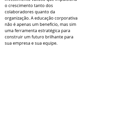
o crescimento tanto dos 
colaboradores quanto da 
organização. A educação corporativa 
não é apenas um benefício, mas sim 
uma ferramenta estratégica para 
construir um futuro brilhante para 
sua empresa e sua equipe.
Leia também: 
E-book: Inteligência Artificial 
para (não) Gênios!
Gestão de Talentos: O segredo 
para o sucesso das empresas
comportamental
corporativo
desenvolvimento
profissional
colaborador
ação
performance
treinamento
desenvolver
liderança