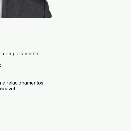
il comportamental
o
ça e relacionamentos
licável