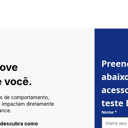
Quem somos
Serviços ⌄
Blog
Vagas
!edu
Preen
move
abaixo
e você.
acesso
ões de comportamento,
teste 
 impactam diretamente
ance.
Nome
*
e descubra como