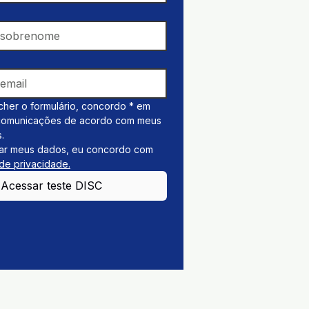
her o formulário, concordo * em 
comunicações de acordo com meus 
.
ar meus dados, eu concordo com 
 de privacidade.
Acessar teste DISC