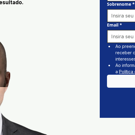
esultado.
Sobrenome
*
Email
*
Ao preenc
receber 
interesses
Ao inform
a 
Política