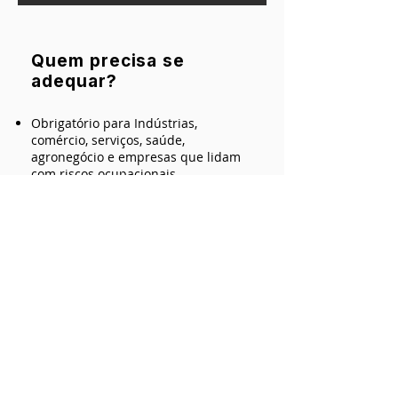
Quem precisa se
adequar?
Obrigatório para Indústrias,
comércio, serviços, saúde,
agronegócio e empresas que lidam
com riscos ocupacionais.
Dispensado para MEIs e MEs sem
exposição a riscos físicos, químicos
ou biológicos.
PDF DO SERVIÇO