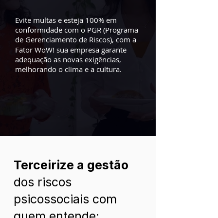
Evite multas e esteja 100% em
conformidade com o PGR (Programa
de Gerenciamento de Riscos),
c
om
a
Fator WoW! sua empresa garante
adequação as novas exigências,
melhorando o clima e a cultura.
Terceirize a gestão
dos riscos
psicossociais com
quem entende: