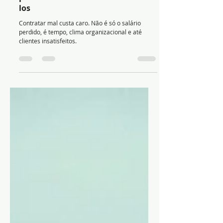
10 de out. de 2025
3 min de leitura
10 erros mais comuns em
processos seletivos e como evitá-
los
Contratar mal custa caro. Não é só o salário
perdido, é tempo, clima organizacional e até
clientes insatisfeitos.