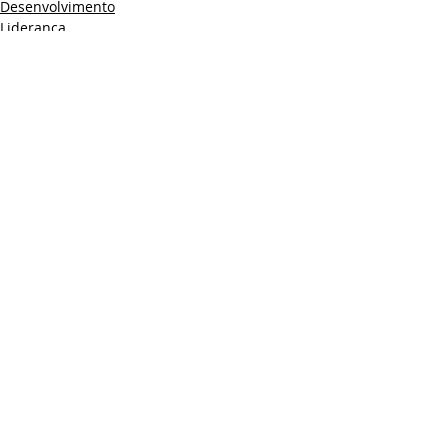
Desenvolvimento
Liderança
Posts recentes
Ver tudo