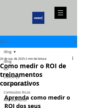
Post
!Blog
20 de out. de 2025
2 min de leitura
!Blog
Como medir o ROI de
RH
treinamentos
Liderança
corporativos
Desenvolvimento
Conteúdos Ricos
Aprenda como medir o 
Recrutamento
ROI dos seus 